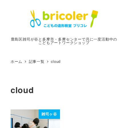
メ
イ
ン
コ
ン
豊島区雑司が谷と多摩市・多摩センターで月に一度活動中の
こどもアートワークショップ
テ
ン
ツ
ホーム
記事一覧
cloud
へ
移
動
cloud
雑司ヶ谷