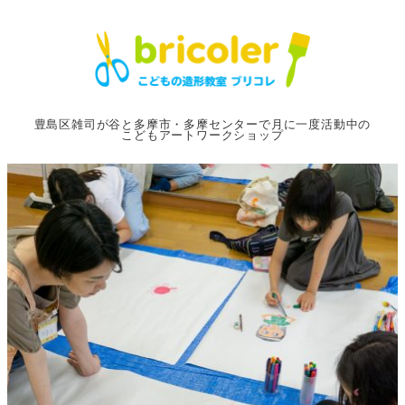
メ
イ
ン
コ
ン
豊島区雑司が谷と多摩市・多摩センターで月に一度活動中の
こどもアートワークショップ
テ
ン
ツ
へ
移
動