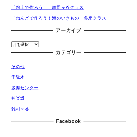
「粘土で作ろう！」雑司ヶ谷クラス
「ねんどで作ろう！海のいきもの」多摩クラス
アーカイブ
ア
ー
カテゴリー
カ
その他
イ
ブ
千駄木
多摩センター
神楽坂
雑司ヶ谷
Facebook