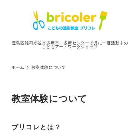
メ
イ
ン
コ
ン
豊島区雑司が谷と多摩市・多摩センターで月に一度活動中の
こどもアートワークショップ
テ
ン
ツ
ホーム
教室体験について
へ
移
動
教室体験について
ブリコレとは？