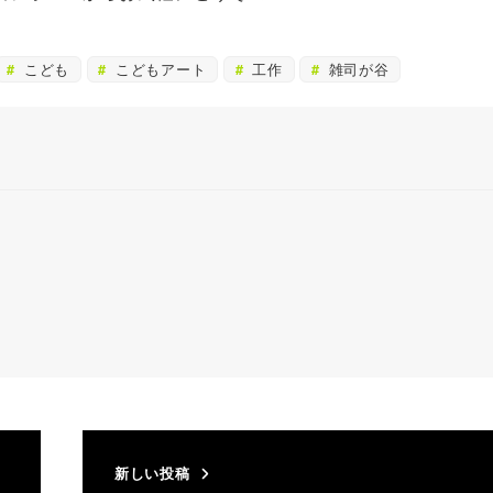
こども
こどもアート
工作
雑司が谷
新しい投稿