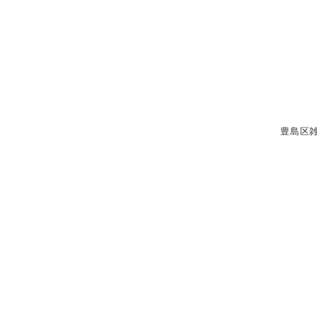
メ
イ
ン
コ
ン
テ
豊島区
ン
ツ
へ
移
動