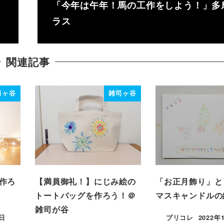
「今年は午年！馬の工作をしよう！」多
ラス
関連記事
司ヶ谷
雑司ヶ谷
作ろ
【満員御礼！】にじみ絵の
「お正月飾り」と
トートバッグを作ろう！＠
マスキャンドルの
雑司が谷
7日
ブリコレ
2022年
投稿日