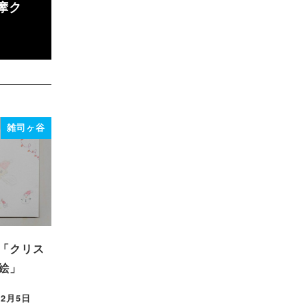
摩ク
雑司ヶ谷
「クリス
絵」
12月5日