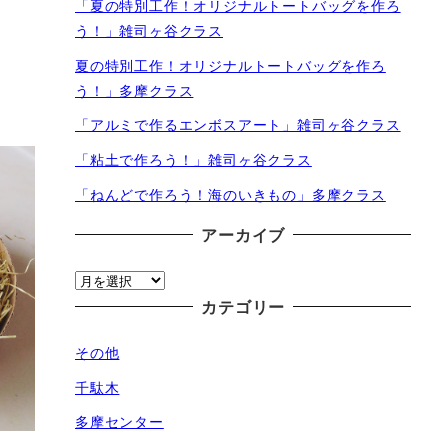
「夏の特別工作！オリジナルトートバッグを作ろ
う！」雑司ヶ谷クラス
夏の特別工作！オリジナルトートバッグを作ろ
う！」多摩クラス
「アルミで作るエンボスアート」雑司ヶ谷クラス
「粘土で作ろう！」雑司ヶ谷クラス
「ねんどで作ろう！海のいきもの」多摩クラス
アーカイブ
ア
ー
カテゴリー
カ
その他
イ
ブ
千駄木
多摩センター