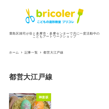
メ
イ
ン
コ
ン
豊島区雑司が谷と多摩市・多摩センターで月に一度活動中の
こどもアートワークショップ
テ
ン
ツ
ホーム
記事一覧
都営大江戸線
へ
移
動
都営大江戸線
神楽坂