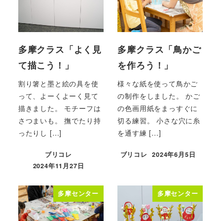
多摩クラス「よく見
多摩クラス「鳥かご
て描こう！」
を作ろう！」
割り箸と墨と絵の具を使
様々な紙を使って鳥かご
って、よーくよーく見て
の制作をしました。 かご
描きました。 モチーフは
の色画用紙をまっすぐに
さつまいも。 撫でたり持
切る練習。 小さな穴に糸
ったりし […]
を通す練 […]
ブリコレ
ブリコレ
2024年6月5日
投稿日
2024年11月27日
投稿日
多摩センター
多摩センター