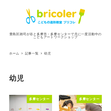
メ
イ
ン
コ
ン
豊島区雑司が谷と多摩市・多摩センターで月に一度活動中の
こどもアートワークショップ
テ
ン
ツ
ホーム
記事一覧
幼児
へ
移
動
幼児
多摩センター
多摩センター