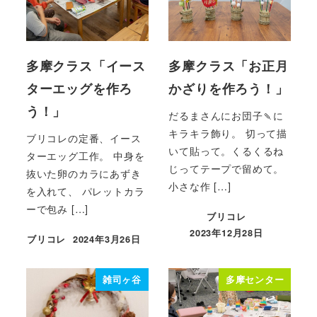
多摩クラス「イース
多摩クラス「お正月
ターエッグを作ろ
かざりを作ろう！」
う！」
だるまさんにお団子🍡に
キラキラ飾り。 切って描
ブリコレの定番、イース
いて貼って。くるくるね
ターエッグ工作。 中身を
じってテープで留めて。
抜いた卵のカラにあずき
小さな作 […]
を入れて、 パレットカラ
ーで包み […]
ブリコレ
2023年12月28日
ブリコレ
2024年3月26日
投稿日
投稿日
雑司ヶ谷
多摩センター