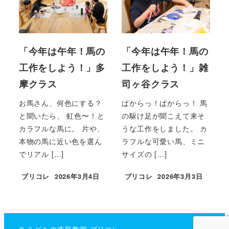
「今年は午年！馬の
「今年は午年！馬の
工作をしよう！」多
工作をしよう！」雑
摩クラス
司ヶ谷クラス
お馬さん、何色にする？
ぱからっ！ぱからっ！ 馬
と聞いたら、 虹色〜！と
の駆け足が聞こえて来そ
カラフルな馬に。 片や、
うな工作をしました。 カ
本物の馬に近い色を選ん
ラフルな可愛い馬、ミニ
でリアル […]
サイズの […]
ブリコレ
2026年3月4日
ブリコレ
2026年3月3日
投稿日
投稿日
© こどもの造形教室 ブリコレ