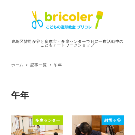
メ
イ
ン
コ
ン
豊島区雑司が谷と多摩市・多摩センターで月に一度活動中の
こどもアートワークショップ
テ
ン
ツ
ホーム
記事一覧
午年
へ
移
動
午年
多摩センター
雑司ヶ谷