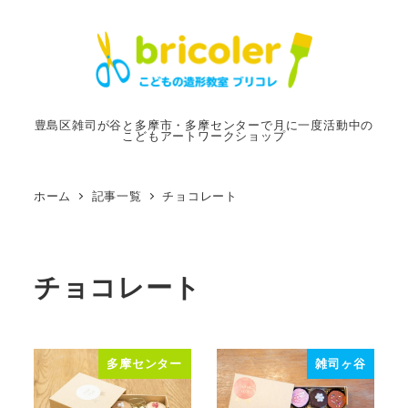
メ
イ
ン
コ
ン
豊島区雑司が谷と多摩市・多摩センターで月に一度活動中の
こどもアートワークショップ
テ
ン
ツ
ホーム
記事一覧
チョコレート
へ
移
動
チョコレート
多摩センター
雑司ヶ谷