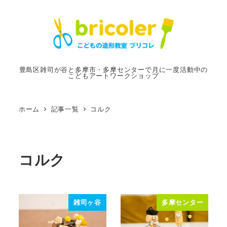
メ
イ
ン
コ
ン
豊島区雑司が谷と多摩市・多摩センターで月に一度活動中の
こどもアートワークショップ
テ
ン
ツ
ホーム
記事一覧
コルク
へ
移
動
コルク
雑司ヶ谷
多摩センター