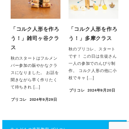
「コルク人形を作ろ
「コルク人形を作ろ
う！」雑司ヶ谷クラ
う！」多摩クラス
ス
秋のブリコレ、スタート
です！ この日は生徒さん
秋のスタートはフルメン
一人の参加でのんびり制
バー参加の賑やかなクラ
作。 コルク人形の他に小
スになりました。 お話を
枝でキャ […]
聞きながら早く作りたく
て待ちきれ […]
ブリコレ
2024年9月20日
投稿日
ブリコレ
2024年9月29日
投稿日
© こどもの造形教室 ブリコレ