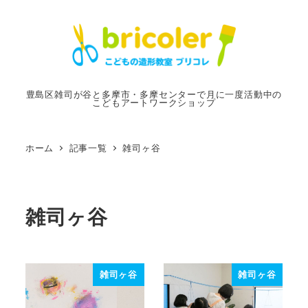
メ
イ
ン
コ
ン
豊島区雑司が谷と多摩市・多摩センターで月に一度活動中の
こどもアートワークショップ
テ
ン
ツ
ホーム
記事一覧
雑司ヶ谷
へ
移
動
雑司ヶ谷
雑司ヶ谷
雑司ヶ谷