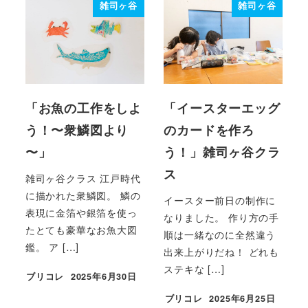
雑司ヶ谷
雑司ヶ谷
「お魚の工作をしよ
「イースターエッグ
う！〜衆鱗図より
のカードを作ろ
〜」
う！」雑司ヶ谷クラ
ス
雑司ヶ谷クラス 江戸時代
に描かれた衆鱗図。 鱗の
イースター前日の制作に
表現に金箔や銀箔を使っ
なりました。 作り方の手
たとても豪華なお魚大図
順は一緒なのに全然違う
鑑。 ア […]
出来上がりだね！ どれも
ステキな […]
ブリコレ
2025年6月30日
投稿日
ブリコレ
2025年6月25日
投稿日