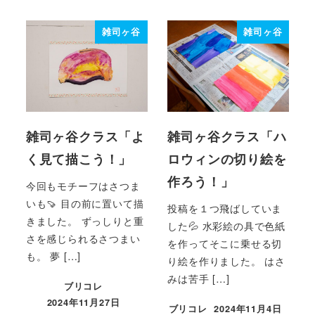
雑司ヶ谷
雑司ヶ谷
雑司ヶ谷クラス「よ
雑司ヶ谷クラス「ハ
く見て描こう！」
ロウィンの切り絵を
作ろう！」
今回もモチーフはさつま
いも🍠 目の前に置いて描
投稿を１つ飛ばしていま
きました。 ずっしりと重
した💦 水彩絵の具で色紙
さを感じられるさつまい
を作ってそこに乗せる切
も。 夢 […]
り絵を作りました。 はさ
みは苦手 […]
ブリコレ
2024年11月27日
ブリコレ
2024年11月4日
投稿日