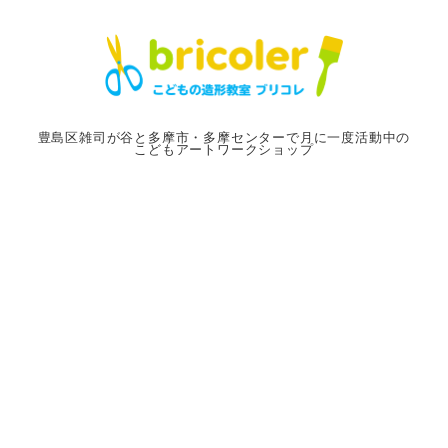
メ
イ
ン
コ
ン
豊島区雑司が谷と多摩市・多摩センターで月に一度活動中の
こどもアートワークショップ
テ
ン
ツ
へ
移
動