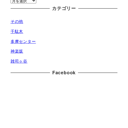
ア
ー
カテゴリー
カ
その他
イ
ブ
千駄木
多摩センター
神楽坂
雑司ヶ谷
Facebook