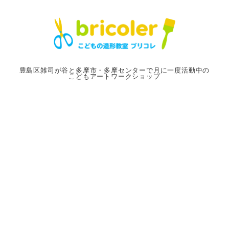
メ
イ
ン
コ
ン
豊島区雑司が谷と多摩市・多摩センターで月に一度活動中の
こどもアートワークショップ
テ
ン
ツ
へ
移
動