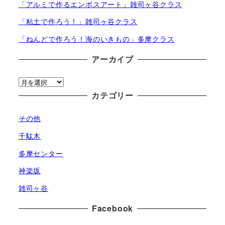
「アルミで作るエンボスアート」雑司ヶ谷クラス
「粘土で作ろう！」雑司ヶ谷クラス
「ねんどで作ろう！海のいきもの」多摩クラス
アーカイブ
ア
ー
カテゴリー
カ
その他
イ
ブ
千駄木
多摩センター
神楽坂
雑司ヶ谷
Facebook