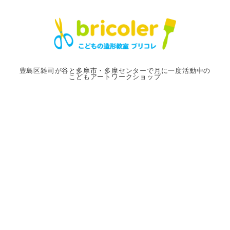
メ
イ
ン
コ
ン
豊島区雑司が谷と多摩市・多摩センターで月に一度活動中の
こどもアートワークショップ
テ
ン
ツ
へ
移
動