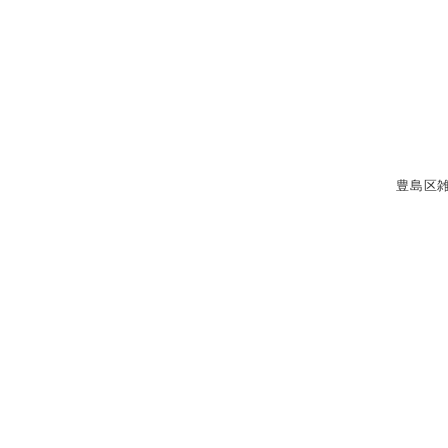
メ
イ
ン
コ
ン
テ
豊島区
ン
ツ
へ
移
動