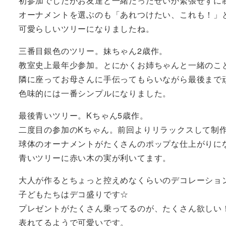
初参加でしたがお友達と一緒だったせいか緊張せずに
オーナメントを選ぶのも「あれつけたい、これも！」
可愛らしいツリーになりましたね。
三番目銀色のツリー。妹ちゃん2歳作。
教室史上最年少参加。とにかくお姉ちゃんと一緒のこ
隣に座ってお母さんに手伝ってもらいながら最後まで
色味的には一番シンプルになりました。
最後青いツリー。Kちゃん5歳作。
二度目の参加のKちゃん。前回よりリラックスして制
球体のオーナメントがたくさんのポップな仕上がりに
青いツリーに赤い木の実が利いてます。
大人が作るとちょっと控えめなくらいのデコレーショ
子どもたちはデコ盛りです☆
プレゼントがたくさん乗ってるのが、たくさん欲しい
表れてるようで可愛いです。