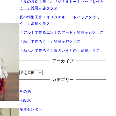
「夏の特別工作！オリジナルトートバッグを作ろ
う！」雑司ヶ谷クラス
夏の特別工作！オリジナルトートバッグを作ろ
う！」多摩クラス
「アルミで作るエンボスアート」雑司ヶ谷クラス
「粘土で作ろう！」雑司ヶ谷クラス
「ねんどで作ろう！海のいきもの」多摩クラス
アーカイブ
ア
ー
カテゴリー
カ
その他
イ
ブ
千駄木
多摩センター