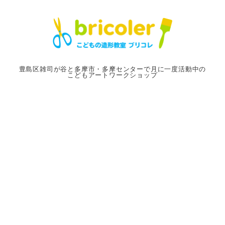
メ
イ
ン
コ
ン
豊島区雑司が谷と多摩市・多摩センターで月に一度活動中の
こどもアートワークショップ
テ
ン
ツ
へ
移
動