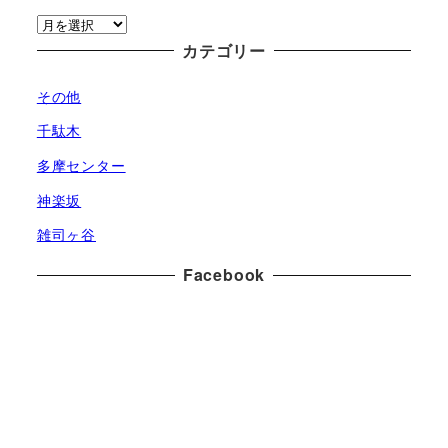
ア
ー
カテゴリー
カ
その他
イ
ブ
千駄木
多摩センター
神楽坂
雑司ヶ谷
Facebook