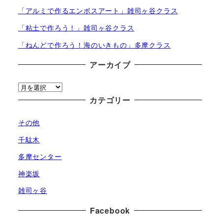
「アルミで作るエンボスアート」雑司ヶ谷クラス
「粘土で作ろう！」雑司ヶ谷クラス
「ねんどで作ろう！海のいきもの」多摩クラス
アーカイブ
ア
ー
カテゴリー
カ
その他
イ
ブ
千駄木
多摩センター
神楽坂
雑司ヶ谷
Facebook