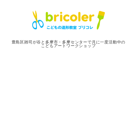
メ
イ
ン
コ
ン
豊島区雑司が谷と多摩市・多摩センターで月に一度活動中の
こどもアートワークショップ
テ
ン
ツ
へ
移
動