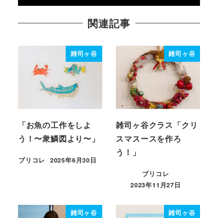
関連記事
雑司ヶ谷
雑司ヶ谷
「お魚の工作をしよ
雑司ヶ谷クラス「クリ
う！〜衆鱗図より〜」
スマスースを作ろ
う！」
ブリコレ
2025年6月30日
投稿日
ブリコレ
2023年11月27日
投稿日
雑司ヶ谷
雑司ヶ谷