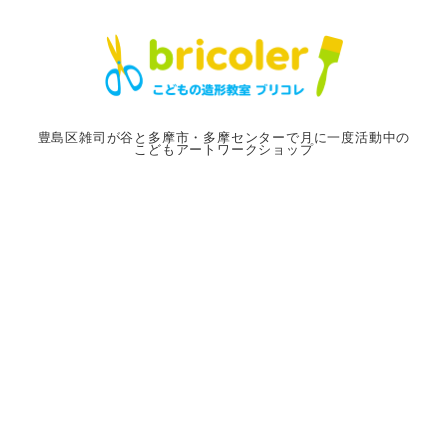
メ
イ
ン
コ
ン
豊島区雑司が谷と多摩市・多摩センターで月に一度活動中の
こどもアートワークショップ
テ
ン
ツ
へ
移
動