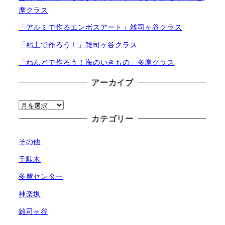
摩クラス
「アルミで作るエンボスアート」雑司ヶ谷クラス
「粘土で作ろう！」雑司ヶ谷クラス
「ねんどで作ろう！海のいきもの」多摩クラス
アーカイブ
ア
ー
カテゴリー
カ
その他
イ
ブ
千駄木
多摩センター
神楽坂
雑司ヶ谷