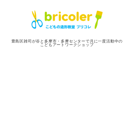
メ
イ
ン
コ
ン
豊島区雑司が谷と多摩市・多摩センターで月に一度活動中の
こどもアートワークショップ
テ
ン
ツ
へ
移
動