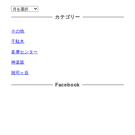
ア
ー
カテゴリー
カ
その他
イ
ブ
千駄木
多摩センター
神楽坂
雑司ヶ谷
Facebook