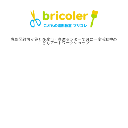
メ
イ
ン
コ
ン
豊島区雑司が谷と多摩市・多摩センターで月に一度活動中の
こどもアートワークショップ
テ
ン
ツ
へ
移
動