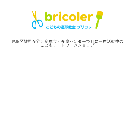
メ
イ
ン
コ
ン
豊島区雑司が谷と多摩市・多摩センターで月に一度活動中の
こどもアートワークショップ
テ
ン
ツ
へ
移
動