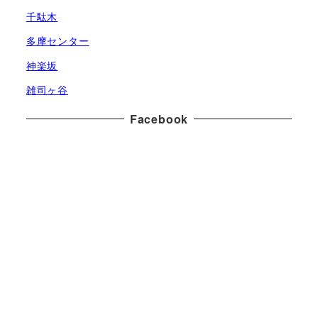
ブ
千駄木
多摩センター
神楽坂
雑司ヶ谷
Facebook