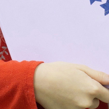
メ
イ
ン
コ
ン
テ
ン
ツ
へ
移
動