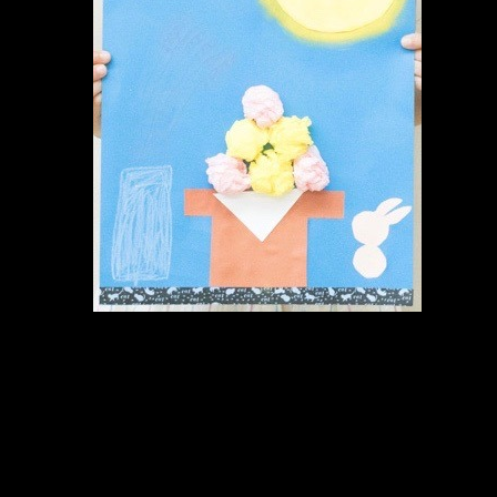
メ
イ
ン
コ
ン
テ
ン
ツ
へ
移
動